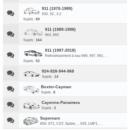
911 (1970-1989)
930, SC, 3.2
Sujets :
69
911 (1989-1998)
964, 993
Sujets :
164
911 (1997-2018)
Refroidissement à eau 996, 997, 991, ...
Sujets :
52
924-928-944-968
Sujets :
14
Boxter-Cayman
Sujets :
6
Cayenne-Panamera
Sujets :
2
Supercars
959, GT1, CGT, Spider, ... 935, LMP1, ...