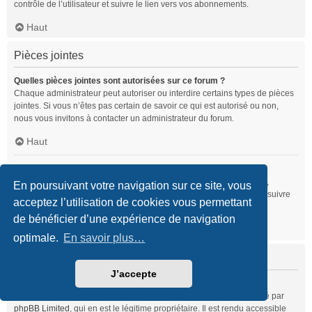
contrôle de l’utilisateur et suivre le lien vers vos abonnements.
Haut
Pièces jointes
Quelles pièces jointes sont autorisées sur ce forum ?
Chaque administrateur peut autoriser ou interdire certains types de pièces
jointes. Si vous n’êtes pas certain de savoir ce qui est autorisé ou non,
nous vous invitons à contacter un administrateur du forum.
Haut
Comment puis-je retrouver toutes mes pièces jointes ?
Pour retrouver la liste des pièces jointes que vous avez transférées,
En poursuivant votre navigation sur ce site, vous
veuillez vous rendre dans le panneau de contrôle de l’utilisateur et suivre
acceptez l’utilisation de cookies vous permettant
les liens vers la section des pièces jointes.
de bénéficier d’une expérience de navigation
Haut
optimale.
En savoir plus…
À propos de phpBB
J’accepte
Qui a développé ce logiciel de forum de discussions ?
Ce programme (dans sa forme non modifiée) est produit et distribué par
phpBB Limited
, qui en est le légitime propriétaire. Il est rendu accessible