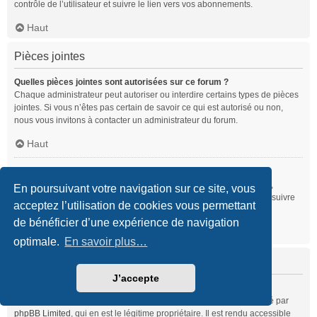
contrôle de l’utilisateur et suivre le lien vers vos abonnements.
Haut
Pièces jointes
Quelles pièces jointes sont autorisées sur ce forum ?
Chaque administrateur peut autoriser ou interdire certains types de pièces
jointes. Si vous n’êtes pas certain de savoir ce qui est autorisé ou non,
nous vous invitons à contacter un administrateur du forum.
Haut
Comment puis-je retrouver toutes mes pièces jointes ?
Pour retrouver la liste des pièces jointes que vous avez transférées,
En poursuivant votre navigation sur ce site, vous
veuillez vous rendre dans le panneau de contrôle de l’utilisateur et suivre
acceptez l’utilisation de cookies vous permettant
les liens vers la section des pièces jointes.
de bénéficier d’une expérience de navigation
Haut
optimale.
En savoir plus…
À propos de phpBB
J’accepte
Qui a développé ce logiciel de forum de discussions ?
Ce programme (dans sa forme non modifiée) est produit et distribué par
phpBB Limited
, qui en est le légitime propriétaire. Il est rendu accessible