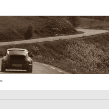
orum
?