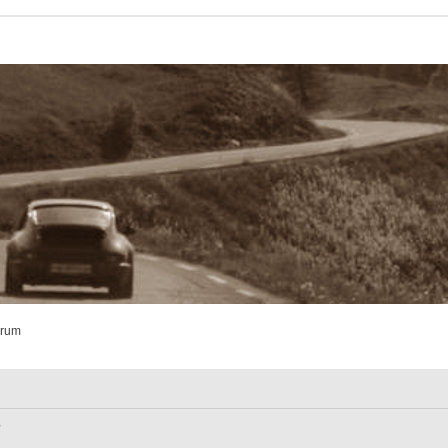
orum
?