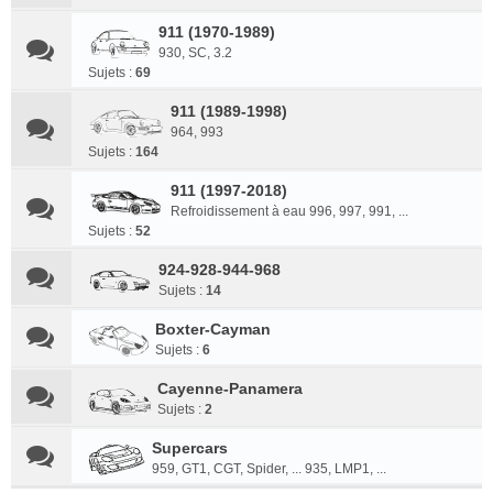
911 (1970-1989)
930, SC, 3.2
Sujets :
69
911 (1989-1998)
964, 993
Sujets :
164
911 (1997-2018)
Refroidissement à eau 996, 997, 991, ...
Sujets :
52
924-928-944-968
Sujets :
14
Boxter-Cayman
Sujets :
6
Cayenne-Panamera
Sujets :
2
Supercars
959, GT1, CGT, Spider, ... 935, LMP1, ...