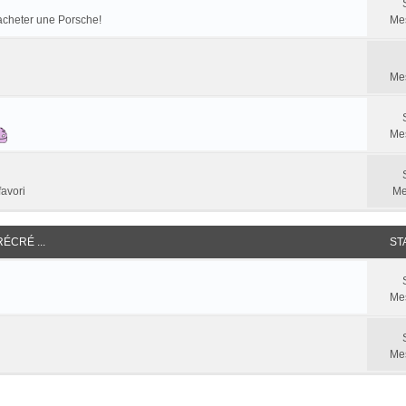
racheter une Porsche!
Me
Me
Me
favori
Me
RÉCRÉ ...
ST
Me
Me