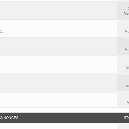
Me
, ...
Me
Me
M
M
M
.
 ANNONCES
ST