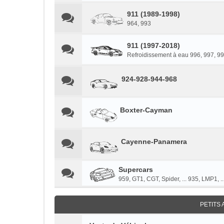
911 (1989-1998)
964, 993
911 (1997-2018)
Refroidissement à eau 996, 997, 991
924-928-944-968
Boxter-Cayman
Cayenne-Panamera
Supercars
959, GT1, CGT, Spider, ... 935, LMP1, ..
PETITS