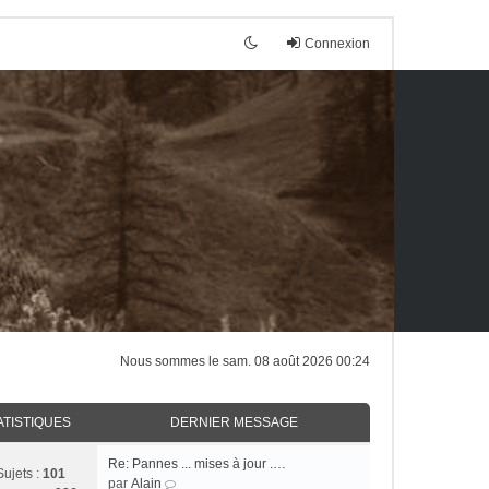
Connexion
Nous sommes le sam. 08 août 2026 00:24
ATISTIQUES
DERNIER MESSAGE
Re: Pannes ... mises à jour .…
Sujets :
101
C
par
Alain