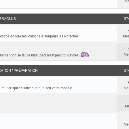
Me
ERACLUB
ST
 Porsche encore les Porsche et toujours les Porsche!
Mes
Me
lement on se fait la bise (ceci n'est pas obligatoire)
RATION / PRÉPARATION
ST
. tout ce qui est utile quelque soit votre modèle
Me
Me
Me