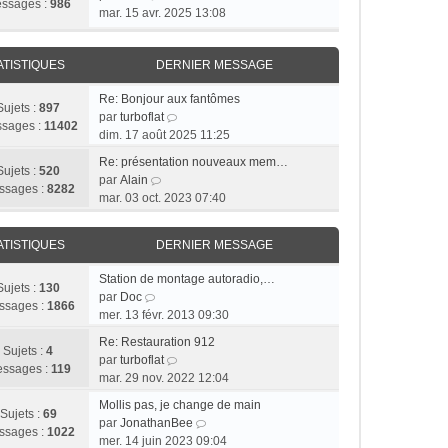
ssages :
986
o
mar. 15 avr. 2025 13:08
n
s
ATISTIQUES
DERNIER MESSAGE
u
l
Re: Bonjour aux fantômes
t
Sujets :
897
C
par
turboflat
e
sages :
11402
o
dim. 17 août 2025 11:25
r
n
l
Re: présentation nouveaux mem…
s
Sujets :
520
e
C
par
Alain
u
ssages :
8282
d
o
mar. 03 oct. 2023 07:40
l
e
n
t
r
s
e
ATISTIQUES
DERNIER MESSAGE
n
u
r
i
l
l
Station de montage autoradio,…
e
t
Sujets :
130
C
e
par
Doc
r
e
ssages :
1866
o
d
mer. 13 févr. 2013 09:30
m
r
n
e
e
l
Re: Restauration 912
s
r
Sujets :
4
s
e
C
par
turboflat
u
n
ssages :
119
s
d
o
mar. 29 nov. 2022 12:04
l
i
a
e
n
t
e
Mollis pas, je change de main
g
r
s
Sujets :
69
e
r
C
par
JonathanBee
e
n
u
ssages :
1022
r
m
o
mer. 14 juin 2023 09:04