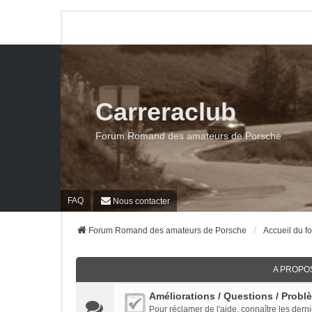
Carreraclub
Forum Romand des amateurs de Porsche
FAQ
Nous contacter
Forum Romand des amateurs de Porsche
Accueil du f
A PROPO
Améliorations / Questions / Probl
Pour réclamer de l'aide, connaître les dern