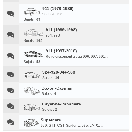
911 (1970-1989)
930, SC, 3.2
Sujets :
69
911 (1989-1998)
964, 993
Sujets :
164
911 (1997-2018)
Refroidissement à eau 996, 997, 991, ...
Sujets :
52
924-928-944-968
Sujets :
14
Boxter-Cayman
Sujets :
6
Cayenne-Panamera
Sujets :
2
Supercars
959, GT1, CGT, Spider, ... 935, LMP1, ...