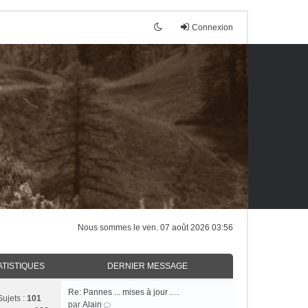
Connexion
Nous sommes le ven. 07 août 2026 03:56
ATISTIQUES
DERNIER MESSAGE
Re: Pannes ... mises à jour .…
Sujets :
101
C
par
Alain