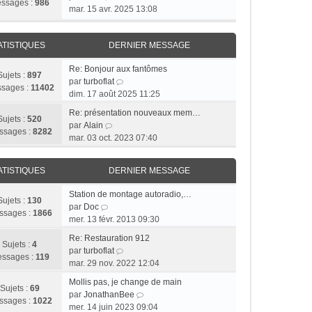
ssages :
986
o
mar. 15 avr. 2025 13:08
n
s
ATISTIQUES
DERNIER MESSAGE
u
l
Re: Bonjour aux fantômes
t
Sujets :
897
C
par
turboflat
e
sages :
11402
o
dim. 17 août 2025 11:25
r
n
l
Re: présentation nouveaux mem…
s
Sujets :
520
e
C
par
Alain
u
ssages :
8282
d
o
mar. 03 oct. 2023 07:40
l
e
n
t
r
s
e
ATISTIQUES
DERNIER MESSAGE
n
u
r
i
l
l
Station de montage autoradio,…
e
t
Sujets :
130
C
e
par
Doc
r
e
ssages :
1866
o
d
mer. 13 févr. 2013 09:30
m
r
n
e
e
l
Re: Restauration 912
s
r
Sujets :
4
s
e
C
par
turboflat
u
n
ssages :
119
s
d
o
mar. 29 nov. 2022 12:04
l
i
a
e
n
t
e
Mollis pas, je change de main
g
r
s
Sujets :
69
e
r
C
par
JonathanBee
e
n
u
ssages :
1022
r
m
o
mer. 14 juin 2023 09:04