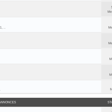
Me
, ...
Me
Me
M
M
M
.
 ANNONCES
ST