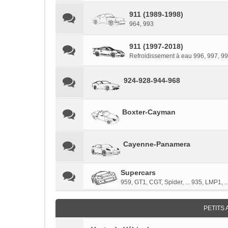
911 (1989-1998)
964, 993
911 (1997-2018)
Refroidissement à eau 996, 997, 991
924-928-944-968
Boxter-Cayman
Cayenne-Panamera
Supercars
959, GT1, CGT, Spider, ... 935, LMP1, ..
PETITS