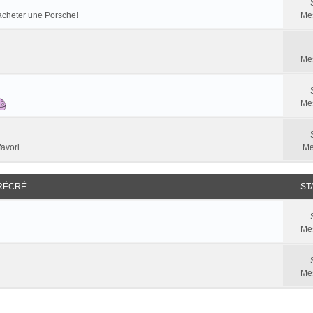
racheter une Porsche!
Me
Me
Me
favori
Me
RÉCRÉ ...
ST
Me
Me