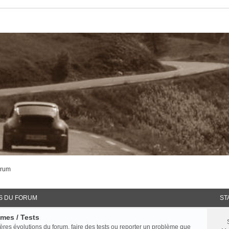
orum
S DU FORUM
ST
èmes / Tests
ières évolutions du forum, faire des tests ou reporter un problème que