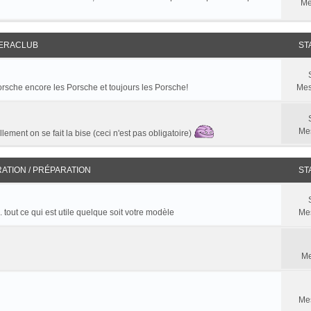
Me
ERACLUB
ST
 Porsche encore les Porsche et toujours les Porsche!
Mes
Me
lement on se fait la bise (ceci n'est pas obligatoire)
RATION / PRÉPARATION
ST
. tout ce qui est utile quelque soit votre modèle
Me
Me
Me