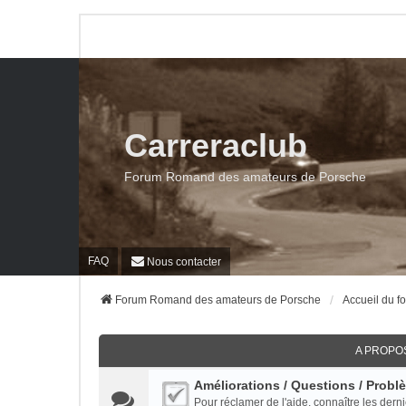
Carreraclub
Forum Romand des amateurs de Porsche
FAQ
Nous contacter
Forum Romand des amateurs de Porsche
Accueil du f
A PROPO
Améliorations / Questions / Probl
Pour réclamer de l'aide, connaître les dern