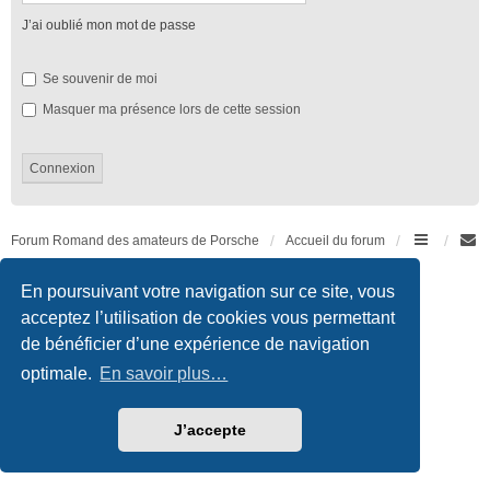
J’ai oublié mon mot de passe
Se souvenir de moi
Masquer ma présence lors de cette session
Forum Romand des amateurs de Porsche
Accueil du forum
Développé par
phpBB
® Forum Software © phpBB Limited
En poursuivant votre navigation sur ce site, vous
Traduction française officielle
©
Qiaeru
acceptez l’utilisation de cookies vous permettant
Style we_universal created by
INVENTEA
|
nextgen
de bénéficier d’une expérience de navigation
Confidentialité
|
Conditions
optimale.
En savoir plus…
J’accepte