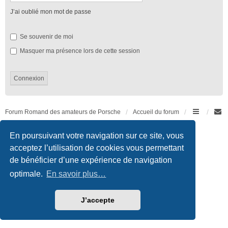
J’ai oublié mon mot de passe
Se souvenir de moi
Masquer ma présence lors de cette session
Forum Romand des amateurs de Porsche
Accueil du forum
Développé par
phpBB
® Forum Software © phpBB Limited
En poursuivant votre navigation sur ce site, vous
Traduction française officielle
©
Qiaeru
acceptez l’utilisation de cookies vous permettant
Style we_universal created by
INVENTEA
|
nextgen
de bénéficier d’une expérience de navigation
Confidentialité
|
Conditions
optimale.
En savoir plus…
J’accepte