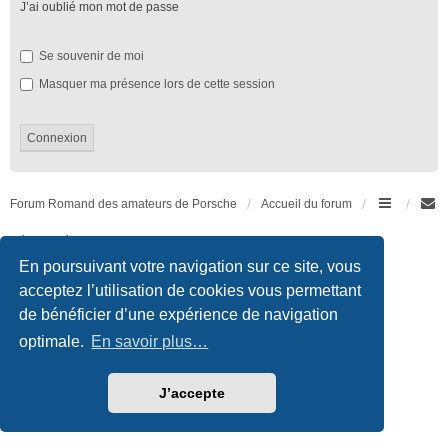
J’ai oublié mon mot de passe
Se souvenir de moi
Masquer ma présence lors de cette session
Forum Romand des amateurs de Porsche
Accueil du forum
Développé par
phpBB
® Forum Software © phpBB Limited
Traduction française officielle
©
Qiaeru
En poursuivant votre navigation sur ce site, vous
Style we_universal created by
INVENTEA
|
nextgen
acceptez l’utilisation de cookies vous permettant
Confidentialité
|
Conditions
de bénéficier d’une expérience de navigation
optimale.
En savoir plus…
J’accepte