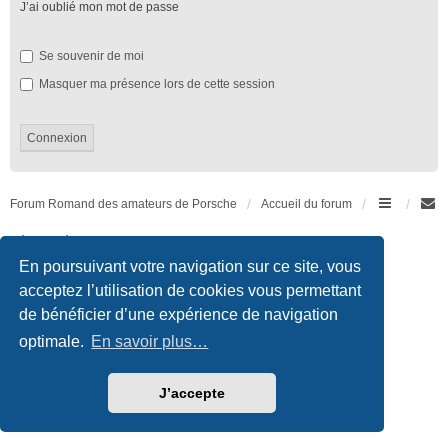
J’ai oublié mon mot de passe
Se souvenir de moi
Masquer ma présence lors de cette session
Forum Romand des amateurs de Porsche
Accueil du forum
Développé par
phpBB
® Forum Software © phpBB Limited
Traduction française officielle
©
Qiaeru
En poursuivant votre navigation sur ce site, vous
Style we_universal created by
INVENTEA
|
nextgen
acceptez l’utilisation de cookies vous permettant
Confidentialité
|
Conditions
de bénéficier d’une expérience de navigation
optimale.
En savoir plus…
J’accepte