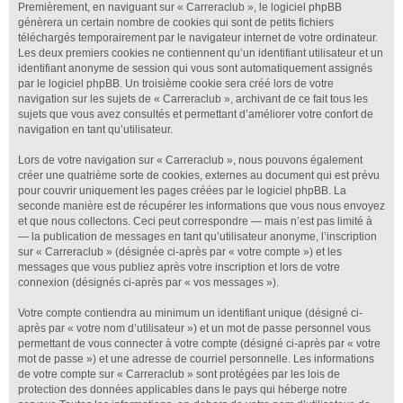
Premièrement, en naviguant sur « Carreraclub », le logiciel phpBB
génèrera un certain nombre de cookies qui sont de petits fichiers
téléchargés temporairement par le navigateur internet de votre ordinateur.
Les deux premiers cookies ne contiennent qu’un identifiant utilisateur et un
identifiant anonyme de session qui vous sont automatiquement assignés
par le logiciel phpBB. Un troisième cookie sera créé lors de votre
navigation sur les sujets de « Carreraclub », archivant de ce fait tous les
sujets que vous avez consultés et permettant d’améliorer votre confort de
navigation en tant qu’utilisateur.
Lors de votre navigation sur « Carreraclub », nous pouvons également
créer une quatrième sorte de cookies, externes au document qui est prévu
pour couvrir uniquement les pages créées par le logiciel phpBB. La
seconde manière est de récupérer les informations que vous nous envoyez
et que nous collectons. Ceci peut correspondre — mais n’est pas limité à
— la publication de messages en tant qu’utilisateur anonyme, l’inscription
sur « Carreraclub » (désignée ci-après par « votre compte ») et les
messages que vous publiez après votre inscription et lors de votre
connexion (désignés ci-après par « vos messages »).
Votre compte contiendra au minimum un identifiant unique (désigné ci-
après par « votre nom d’utilisateur ») et un mot de passe personnel vous
permettant de vous connecter à votre compte (désigné ci-après par « votre
mot de passe ») et une adresse de courriel personnelle. Les informations
de votre compte sur « Carreraclub » sont protégées par les lois de
protection des données applicables dans le pays qui héberge notre