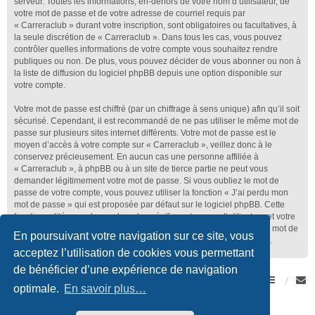
serveur. Toutes les informations, en-dehors de votre nom d’utilisateur, de
votre mot de passe et de votre adresse de courriel requis par
« Carreraclub » durant votre inscription, sont obligatoires ou facultatives, à
la seule discrétion de « Carreraclub ». Dans tous les cas, vous pouvez
contrôler quelles informations de votre compte vous souhaitez rendre
publiques ou non. De plus, vous pouvez décider de vous abonner ou non à
la liste de diffusion du logiciel phpBB depuis une option disponible sur
votre compte.
Votre mot de passe est chiffré (par un chiffrage à sens unique) afin qu’il soit
sécurisé. Cependant, il est recommandé de ne pas utiliser le même mot de
passe sur plusieurs sites internet différents. Votre mot de passe est le
moyen d’accès à votre compte sur « Carreraclub », veillez donc à le
conservez précieusement. En aucun cas une personne affiliée à
« Carreraclub », à phpBB ou à un site de tierce partie ne peut vous
demander légitimement votre mot de passe. Si vous oubliez le mot de
passe de votre compte, vous pouvez utiliser la fonction « J’ai perdu mon
mot de passe » qui est proposée par défaut sur le logiciel phpBB. Cette
fonctionnalité vous demandera de spécifier votre nom d’utilisateur et votre
adresse de courriel et le logiciel phpBB générera alors un nouveau mot de
En poursuivant votre navigation sur ce site, vous
passe afin que vous puissiez reprendre le contrôle de votre compte.
acceptez l’utilisation de cookies vous permettant
de bénéficier d’une expérience de navigation
Forum Romand des amateurs de Porsche
Accueil du forum
optimale.
En savoir plus…
Développé par
phpBB
® Forum Software © phpBB Limited