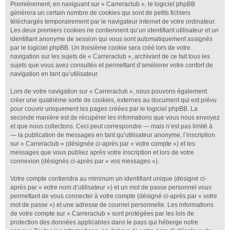
Premièrement, en naviguant sur « Carreraclub », le logiciel phpBB
génèrera un certain nombre de cookies qui sont de petits fichiers
téléchargés temporairement par le navigateur internet de votre ordinateur.
Les deux premiers cookies ne contiennent qu’un identifiant utilisateur et un
identifiant anonyme de session qui vous sont automatiquement assignés
par le logiciel phpBB. Un troisième cookie sera créé lors de votre
navigation sur les sujets de « Carreraclub », archivant de ce fait tous les
sujets que vous avez consultés et permettant d’améliorer votre confort de
navigation en tant qu’utilisateur.
Lors de votre navigation sur « Carreraclub », nous pouvons également
créer une quatrième sorte de cookies, externes au document qui est prévu
pour couvrir uniquement les pages créées par le logiciel phpBB. La
seconde manière est de récupérer les informations que vous nous envoyez
et que nous collectons. Ceci peut correspondre — mais n’est pas limité à
— la publication de messages en tant qu’utilisateur anonyme, l’inscription
sur « Carreraclub » (désignée ci-après par « votre compte ») et les
messages que vous publiez après votre inscription et lors de votre
connexion (désignés ci-après par « vos messages »).
Votre compte contiendra au minimum un identifiant unique (désigné ci-
après par « votre nom d’utilisateur ») et un mot de passe personnel vous
permettant de vous connecter à votre compte (désigné ci-après par « votre
mot de passe ») et une adresse de courriel personnelle. Les informations
de votre compte sur « Carreraclub » sont protégées par les lois de
protection des données applicables dans le pays qui héberge notre