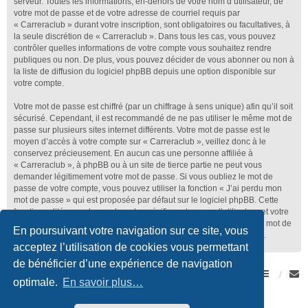
serveur. Toutes les informations, en-dehors de votre nom d’utilisateur, de
votre mot de passe et de votre adresse de courriel requis par
« Carreraclub » durant votre inscription, sont obligatoires ou facultatives, à
la seule discrétion de « Carreraclub ». Dans tous les cas, vous pouvez
contrôler quelles informations de votre compte vous souhaitez rendre
publiques ou non. De plus, vous pouvez décider de vous abonner ou non à
la liste de diffusion du logiciel phpBB depuis une option disponible sur
votre compte.
Votre mot de passe est chiffré (par un chiffrage à sens unique) afin qu’il soit
sécurisé. Cependant, il est recommandé de ne pas utiliser le même mot de
passe sur plusieurs sites internet différents. Votre mot de passe est le
moyen d’accès à votre compte sur « Carreraclub », veillez donc à le
conservez précieusement. En aucun cas une personne affiliée à
« Carreraclub », à phpBB ou à un site de tierce partie ne peut vous
demander légitimement votre mot de passe. Si vous oubliez le mot de
passe de votre compte, vous pouvez utiliser la fonction « J’ai perdu mon
mot de passe » qui est proposée par défaut sur le logiciel phpBB. Cette
fonctionnalité vous demandera de spécifier votre nom d’utilisateur et votre
adresse de courriel et le logiciel phpBB générera alors un nouveau mot de
En poursuivant votre navigation sur ce site, vous
passe afin que vous puissiez reprendre le contrôle de votre compte.
acceptez l’utilisation de cookies vous permettant
de bénéficier d’une expérience de navigation
Forum Romand des amateurs de Porsche
Accueil du forum
optimale.
En savoir plus…
Développé par
phpBB
® Forum Software © phpBB Limited