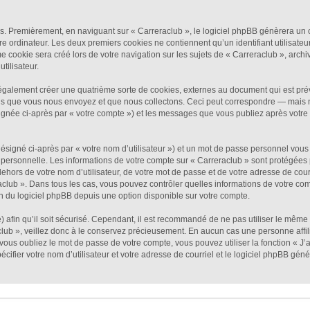
s. Premièrement, en naviguant sur « Carreraclub », le logiciel phpBB génèrera un c
e ordinateur. Les deux premiers cookies ne contiennent qu’un identifiant utilisateu
cookie sera créé lors de votre navigation sur les sujets de « Carreraclub », archiv
tilisateur.
également créer une quatrième sorte de cookies, externes au document qui est prév
s que vous nous envoyez et que nous collectons. Ceci peut correspondre — mais n’
signée ci-après par « votre compte ») et les messages que vous publiez après votre 
ésigné ci-après par « votre nom d’utilisateur ») et un mot de passe personnel vous
 personnelle. Les informations de votre compte sur « Carreraclub » sont protégées 
ehors de votre nom d’utilisateur, de votre mot de passe et de votre adresse de courr
reraclub ». Dans tous les cas, vous pouvez contrôler quelles informations de votre 
n du logiciel phpBB depuis une option disponible sur votre compte.
) afin qu’il soit sécurisé. Cependant, il est recommandé de ne pas utiliser le même 
ub », veillez donc à le conservez précieusement. En aucun cas une personne affilié
ous oubliez le mot de passe de votre compte, vous pouvez utiliser la fonction « J’
écifier votre nom d’utilisateur et votre adresse de courriel et le logiciel phpBB g