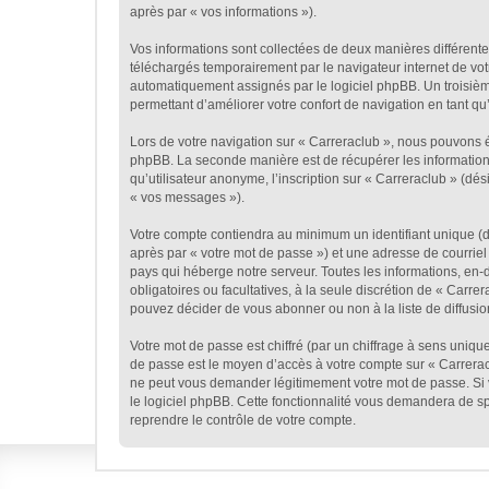
après par « vos informations »).
Vos informations sont collectées de deux manières différente
téléchargés temporairement par le navigateur internet de votr
automatiquement assignés par le logiciel phpBB. Un troisième 
permettant d’améliorer votre confort de navigation en tant qu’u
Lors de votre navigation sur « Carreraclub », nous pouvons 
phpBB. La seconde manière est de récupérer les information
qu’utilisateur anonyme, l’inscription sur « Carreraclub » (dé
« vos messages »).
Votre compte contiendra au minimum un identifiant unique (d
après par « votre mot de passe ») et une adresse de courriel
pays qui héberge notre serveur. Toutes les informations, en-d
obligatoires ou facultatives, à la seule discrétion de « Car
pouvez décider de vous abonner ou non à la liste de diffusio
Votre mot de passe est chiffré (par un chiffrage à sens unique
de passe est le moyen d’accès à votre compte sur « Carreracl
ne peut vous demander légitimement votre mot de passe. Si v
le logiciel phpBB. Cette fonctionnalité vous demandera de sp
reprendre le contrôle de votre compte.