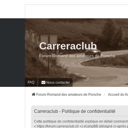
Carreraclub
Forum Romand des amateurs de Porsche
FAQ
Nous contacter
Forum Romand des amateurs de Porsche
Accueil du f
Carreraclub - Politique de confidentialité
Cette politique de confidentialité explique en détail comment 
« https://forum.carreraclub.ch ») et phpBB (désigné ci-après p