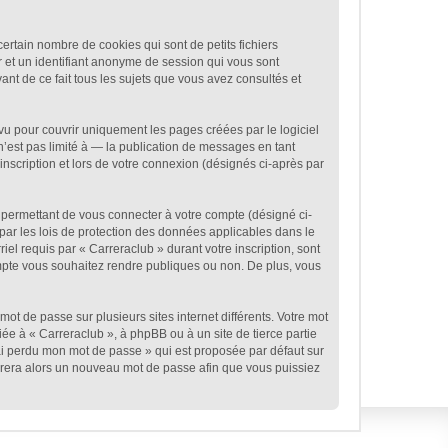
ertain nombre de cookies qui sont de petits fichiers
r et un identifiant anonyme de session qui vous sont
ant de ce fait tous les sujets que vous avez consultés et
u pour couvrir uniquement les pages créées par le logiciel
est pas limité à — la publication de messages en tant
inscription et lors de votre connexion (désignés ci-après par
 permettant de vous connecter à votre compte (désigné ci-
par les lois de protection des données applicables dans le
iel requis par « Carreraclub » durant votre inscription, sont
compte vous souhaitez rendre publiques ou non. De plus, vous
mot de passe sur plusieurs sites internet différents. Votre mot
e à « Carreraclub », à phpBB ou à un site de tierce partie
ai perdu mon mot de passe » qui est proposée par défaut sur
énérera alors un nouveau mot de passe afin que vous puissiez