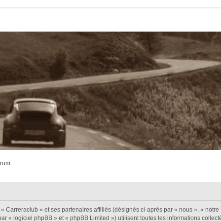
orum
« Carreraclub » et ses partenaires affiliés (désignés ci-après par « nous », « notre 
ar « logiciel phpBB » et « phpBB Limited ») utilisent toutes les informations collecté