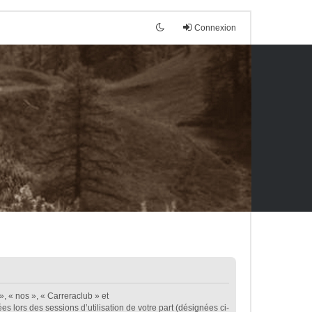
Connexion
», « nos », « Carreraclub » et
es lors des sessions d’utilisation de votre part (désignées ci-