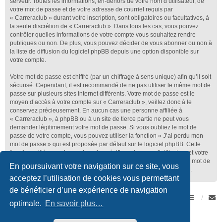
serveur. Toutes les informations, en-dehors de votre nom d’utilisateur, de
votre mot de passe et de votre adresse de courriel requis par
« Carreraclub » durant votre inscription, sont obligatoires ou facultatives, à
la seule discrétion de « Carreraclub ». Dans tous les cas, vous pouvez
contrôler quelles informations de votre compte vous souhaitez rendre
publiques ou non. De plus, vous pouvez décider de vous abonner ou non à
la liste de diffusion du logiciel phpBB depuis une option disponible sur
votre compte.
Votre mot de passe est chiffré (par un chiffrage à sens unique) afin qu’il soit
sécurisé. Cependant, il est recommandé de ne pas utiliser le même mot de
passe sur plusieurs sites internet différents. Votre mot de passe est le
moyen d’accès à votre compte sur « Carreraclub », veillez donc à le
conservez précieusement. En aucun cas une personne affiliée à
« Carreraclub », à phpBB ou à un site de tierce partie ne peut vous
demander légitimement votre mot de passe. Si vous oubliez le mot de
passe de votre compte, vous pouvez utiliser la fonction « J’ai perdu mon
mot de passe » qui est proposée par défaut sur le logiciel phpBB. Cette
fonctionnalité vous demandera de spécifier votre nom d’utilisateur et votre
adresse de courriel et le logiciel phpBB générera alors un nouveau mot de
En poursuivant votre navigation sur ce site, vous
passe afin que vous puissiez reprendre le contrôle de votre compte.
acceptez l’utilisation de cookies vous permettant
de bénéficier d’une expérience de navigation
Forum Romand des amateurs de Porsche
Accueil du forum
optimale.
En savoir plus…
Développé par
phpBB
® Forum Software © phpBB Limited