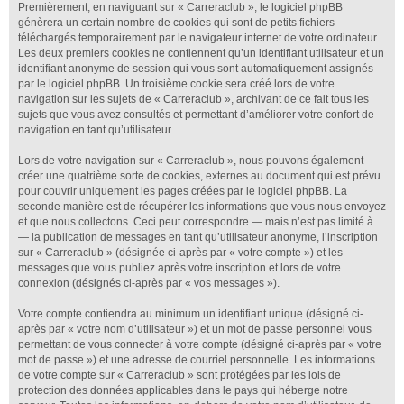
Premièrement, en naviguant sur « Carreraclub », le logiciel phpBB
génèrera un certain nombre de cookies qui sont de petits fichiers
téléchargés temporairement par le navigateur internet de votre ordinateur.
Les deux premiers cookies ne contiennent qu’un identifiant utilisateur et un
identifiant anonyme de session qui vous sont automatiquement assignés
par le logiciel phpBB. Un troisième cookie sera créé lors de votre
navigation sur les sujets de « Carreraclub », archivant de ce fait tous les
sujets que vous avez consultés et permettant d’améliorer votre confort de
navigation en tant qu’utilisateur.
Lors de votre navigation sur « Carreraclub », nous pouvons également
créer une quatrième sorte de cookies, externes au document qui est prévu
pour couvrir uniquement les pages créées par le logiciel phpBB. La
seconde manière est de récupérer les informations que vous nous envoyez
et que nous collectons. Ceci peut correspondre — mais n’est pas limité à
— la publication de messages en tant qu’utilisateur anonyme, l’inscription
sur « Carreraclub » (désignée ci-après par « votre compte ») et les
messages que vous publiez après votre inscription et lors de votre
connexion (désignés ci-après par « vos messages »).
Votre compte contiendra au minimum un identifiant unique (désigné ci-
après par « votre nom d’utilisateur ») et un mot de passe personnel vous
permettant de vous connecter à votre compte (désigné ci-après par « votre
mot de passe ») et une adresse de courriel personnelle. Les informations
de votre compte sur « Carreraclub » sont protégées par les lois de
protection des données applicables dans le pays qui héberge notre