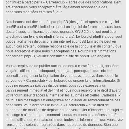
continuez à participer à « Carreraclub » après que des modifications aient
été effectuées, vous acceptez d’être légalement responsable des
conditions modifiées et mises à jour.
Nos forums sont développés par phpBB (désignés ci-après par « logiciel
phpBB » et « phpBB Limited ») qui est un logiciel de forum de discussions
déclaré sous la «
licence publique générale GNU 2.0
» et qui peut être
téléchargé sur
le site de phpBB
(en anglais). Le logiciel phpBB a pour seul
but de faciliter les discussions sur internet et phpBB Limited ne peut en
aucun cas être tenu comme responsable de la conduite et du contenu que
nous acceptons et que nous n’acceptons pas. Pour plus d’informations
concernant phpBB, veuillez consulter
le site de phpBB
(en anglais).
Vous acceptez de ne publier aucun contenu à caractère abusif, obscène,
vulgaire, diffamatoire, choquant, menaçant, pornographique, etc. qui
pourrait transgresser la législation de votre pays, du pays dans lequel le
serveur de « Carreraclub » est hébergé ou encore la loi internationale. Si
vous ne respectez pas ces dispositions, vous vous exposez à un
bannissement immédiat et définitif et nous nous réservons le droit d’avertir
votre fournisseur d’accès à internet et les autorités officielles. L’adresse IP
de tous les messages est enregistrée afin d’aider au renforcement de ces
conditions. Vous acceptez le fait que « Carreraclub » ait le droit de
supprimer, de modifier, de déplacer ou de verrouiller n’importe quel sujet et
message à n’importe quel moment si nous estimons cela nécessaire. En
tant qu’utilisateur, vous acceptez que toutes les informations que vous avez
renseignées soient enregistrées dans notre base de données. Bien que