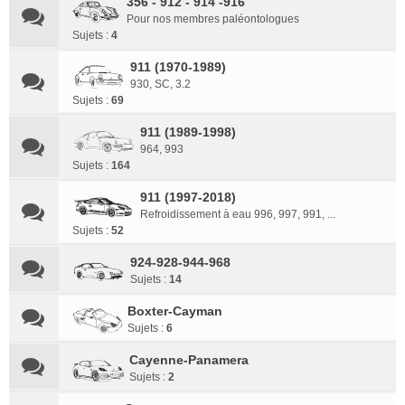
356 - 912 - 914 -916
Pour nos membres paléontologues
Sujets :
4
911 (1970-1989)
930, SC, 3.2
Sujets :
69
911 (1989-1998)
964, 993
Sujets :
164
911 (1997-2018)
Refroidissement à eau 996, 997, 991, ...
Sujets :
52
924-928-944-968
Sujets :
14
Boxter-Cayman
Sujets :
6
Cayenne-Panamera
Sujets :
2