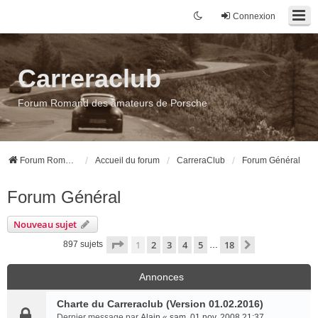
Connexion
Carreraclub
Forum Romand des amateurs de Porsche
Forum Romand des amateurs de Porsche
Accueil du forum
CarreraClub
Forum Général
Forum Général
Nouveau sujet
Page
1
sur
18
1
2
3
4
5
18
Suivant
897 sujets
…
Annonces
Charte du Carreraclub (Version 01.02.2016)
Dernier message par
Alain
«
sam. 01 nov. 2008 21:37