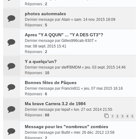
Réponses :
2
photos automnales
Dernier message par
Alain
«
sam. 14 nov. 2015 18:09
Réponses :
5
Apres "Y A QQUN" ... "Y A DES GT3"?
Dernier message par
Gilles996cab-930T
«
mar. 08 sept. 2015 15:41
Réponses :
2
Y a quelqu'un?
Dernier message par
stefFBMDM
«
jeu. 03 sept. 2015 14:46
Réponses :
10
Bonnes fêtes de Pâques
Dernier message par
Francis911
«
jeu. 07 mai 2015 16:16
Réponses :
6
Ma brave Carrera 3.2 de 1984
Dernier message par
lepaf
«
lun. 27 oct. 2014 21:55
Réponses :
68
1
2
3
4
5
Message pour les "nombreux" zombies
Dernier message par
Bullit
«
mer. 26 déc. 2012 13:58
Réponses :
2