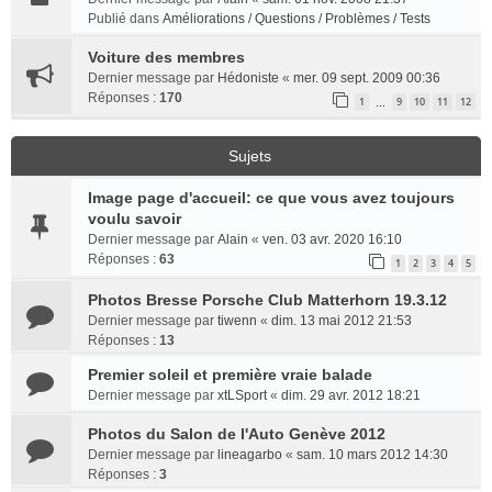
Publié dans
Améliorations / Questions / Problèmes / Tests
Voiture des membres
Dernier message par
Hédoniste
«
mer. 09 sept. 2009 00:36
Réponses :
170
1
9
10
11
12
…
Sujets
Image page d'accueil: ce que vous avez toujours
voulu savoir
Dernier message par
Alain
«
ven. 03 avr. 2020 16:10
Réponses :
63
1
2
3
4
5
Photos Bresse Porsche Club Matterhorn 19.3.12
Dernier message par
tiwenn
«
dim. 13 mai 2012 21:53
Réponses :
13
Premier soleil et première vraie balade
Dernier message par
xtLSport
«
dim. 29 avr. 2012 18:21
Photos du Salon de l'Auto Genève 2012
Dernier message par
lineagarbo
«
sam. 10 mars 2012 14:30
Réponses :
3