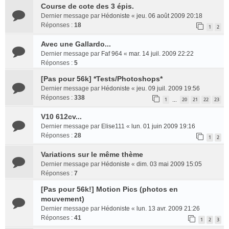
Course de cote des 3 épis.
Dernier message par
Hédoniste
«
jeu. 06 août 2009 20:18
Réponses :
18
1
2
Avec une Gallardo...
Dernier message par
Faf 964
«
mar. 14 juil. 2009 22:22
Réponses :
5
[Pas pour 56k] *Tests/Photoshops*
Dernier message par
Hédoniste
«
jeu. 09 juil. 2009 19:56
Réponses :
338
1
20
21
22
23
…
V10 612cv...
Dernier message par
Elise111
«
lun. 01 juin 2009 19:16
Réponses :
28
1
2
Variations sur le même thème
Dernier message par
Hédoniste
«
dim. 03 mai 2009 15:05
Réponses :
7
[Pas pour 56k!] Motion Pics (photos en
mouvement)
Dernier message par
Hédoniste
«
lun. 13 avr. 2009 21:26
Réponses :
41
1
2
3