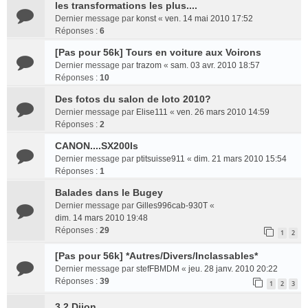
les transformations les plus....
Dernier message par
konst
«
ven. 14 mai 2010 17:52
Réponses :
6
[Pas pour 56k] Tours en voiture aux Voirons
Dernier message par
trazom
«
sam. 03 avr. 2010 18:57
Réponses :
10
Des fotos du salon de loto 2010?
Dernier message par
Elise111
«
ven. 26 mars 2010 14:59
Réponses :
2
CANON....SX200Is
Dernier message par
ptitsuisse911
«
dim. 21 mars 2010 15:54
Réponses :
1
Balades dans le Bugey
Dernier message par
Gilles996cab-930T
«
dim. 14 mars 2010 19:48
Réponses :
29
1
2
[Pas pour 56k] *Autres/Divers/Inclassables*
Dernier message par
stefFBMDM
«
jeu. 28 janv. 2010 20:22
Réponses :
39
1
2
3
3.2 Dijon