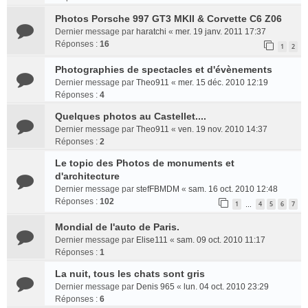
Photos Porsche 997 GT3 MKII & Corvette C6 Z06
Dernier message par
haratchi
«
mer. 19 janv. 2011 17:37
Réponses :
16
1
2
Photographies de spectacles et d'évènements
Dernier message par
Theo911
«
mer. 15 déc. 2010 12:19
Réponses :
4
Quelques photos au Castellet....
Dernier message par
Theo911
«
ven. 19 nov. 2010 14:37
Réponses :
2
Le topic des Photos de monuments et
d'architecture
Dernier message par
stefFBMDM
«
sam. 16 oct. 2010 12:48
Réponses :
102
1
4
5
6
7
…
Mondial de l'auto de Paris.
Dernier message par
Elise111
«
sam. 09 oct. 2010 11:17
Réponses :
1
La nuit, tous les chats sont gris
Dernier message par
Denis 965
«
lun. 04 oct. 2010 23:29
Réponses :
6