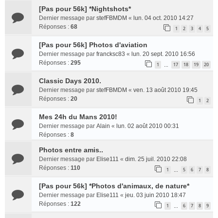
[Pas pour 56k] *Nightshots*
Dernier message par
stefFBMDM
«
lun. 04 oct. 2010 14:27
Réponses :
68
1
2
3
4
5
[Pas pour 56k] Photos d'aviation
Dernier message par
francksc83
«
lun. 20 sept. 2010 16:56
Réponses :
295
1
17
18
19
20
…
Classic Days 2010.
Dernier message par
stefFBMDM
«
ven. 13 août 2010 19:45
Réponses :
20
1
2
Mes 24h du Mans 2010!
Dernier message par
Alain
«
lun. 02 août 2010 00:31
Réponses :
8
Photos entre amis..
Dernier message par
Elise111
«
dim. 25 juil. 2010 22:08
Réponses :
110
1
5
6
7
8
…
[Pas pour 56k] *Photos d'animaux, de nature*
Dernier message par
Elise111
«
jeu. 03 juin 2010 18:47
Réponses :
122
1
6
7
8
9
…