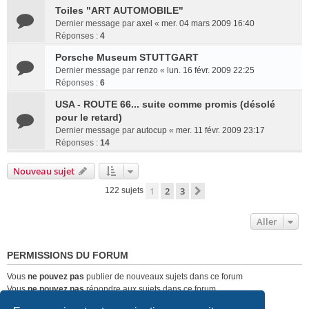
Toiles "ART AUTOMOBILE"
Dernier message par
axel
«
mer. 04 mars 2009 16:40
Réponses :
4
Porsche Museum STUTTGART
Dernier message par
renzo
«
lun. 16 févr. 2009 22:25
Réponses :
6
USA - ROUTE 66... suite comme promis (désolé
pour le retard)
Dernier message par
autocup
«
mer. 11 févr. 2009 23:17
Réponses :
14
Nouveau sujet
1
2
3
Suivant
122 sujets
Aller
PERMISSIONS DU FORUM
Vous
ne pouvez pas
publier de nouveaux sujets dans ce forum
Vous
ne pouvez pas
répondre aux sujets dans ce forum
Vous
ne pouvez pas
modifier vos messages dans ce forum