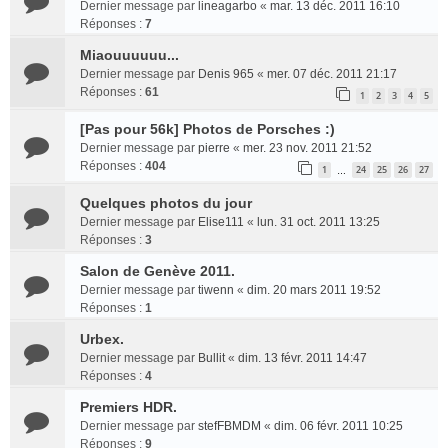
Dernier message par
lineagarbo
«
mar. 13 déc. 2011 16:10
Réponses :
7
Miaouuuuuu...
Dernier message par
Denis 965
«
mer. 07 déc. 2011 21:17
Réponses :
61
1
2
3
4
5
[Pas pour 56k] Photos de Porsches :)
Dernier message par
pierre
«
mer. 23 nov. 2011 21:52
Réponses :
404
1
24
25
26
27
…
Quelques photos du jour
Dernier message par
Elise111
«
lun. 31 oct. 2011 13:25
Réponses :
3
Salon de Genève 2011.
Dernier message par
tiwenn
«
dim. 20 mars 2011 19:52
Réponses :
1
Urbex.
Dernier message par
Bullit
«
dim. 13 févr. 2011 14:47
Réponses :
4
Premiers HDR.
Dernier message par
stefFBMDM
«
dim. 06 févr. 2011 10:25
Réponses :
9