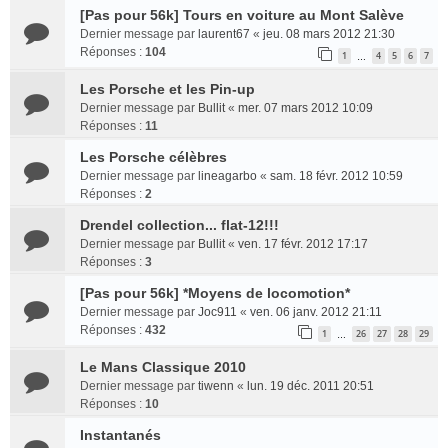
[Pas pour 56k] Tours en voiture au Mont Salève
Dernier message par
laurent67
«
jeu. 08 mars 2012 21:30
Réponses :
104
1
4
5
6
7
…
Les Porsche et les Pin-up
Dernier message par
Bullit
«
mer. 07 mars 2012 10:09
Réponses :
11
Les Porsche célèbres
Dernier message par
lineagarbo
«
sam. 18 févr. 2012 10:59
Réponses :
2
Drendel collection... flat-12!!!
Dernier message par
Bullit
«
ven. 17 févr. 2012 17:17
Réponses :
3
[Pas pour 56k] *Moyens de locomotion*
Dernier message par
Joc911
«
ven. 06 janv. 2012 21:11
Réponses :
432
1
26
27
28
29
…
Le Mans Classique 2010
Dernier message par
tiwenn
«
lun. 19 déc. 2011 20:51
Réponses :
10
Instantanés