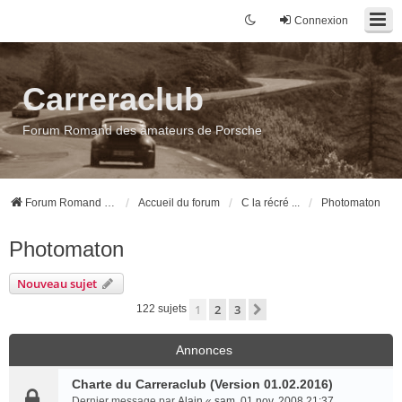
Connexion
Carreraclub
Forum Romand des amateurs de Porsche
Forum Romand des amateurs de Porsche
Accueil du forum
C la récré ...
Photomaton
Photomaton
Nouveau sujet
1
2
3
Suivant
122 sujets
Annonces
Charte du Carreraclub (Version 01.02.2016)
Dernier message par
Alain
«
sam. 01 nov. 2008 21:37