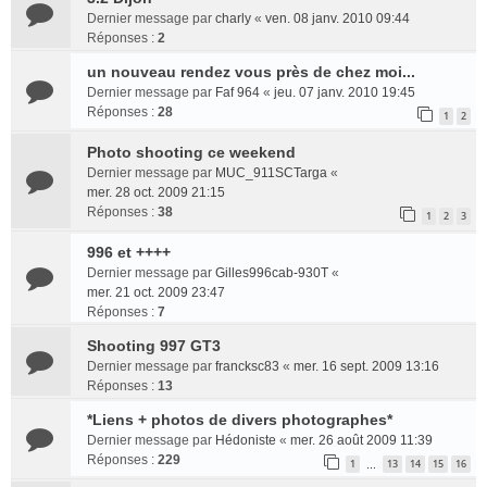
Dernier message par
charly
«
ven. 08 janv. 2010 09:44
Réponses :
2
un nouveau rendez vous près de chez moi...
Dernier message par
Faf 964
«
jeu. 07 janv. 2010 19:45
Réponses :
28
1
2
Photo shooting ce weekend
Dernier message par
MUC_911SCTarga
«
mer. 28 oct. 2009 21:15
Réponses :
38
1
2
3
996 et ++++
Dernier message par
Gilles996cab-930T
«
mer. 21 oct. 2009 23:47
Réponses :
7
Shooting 997 GT3
Dernier message par
francksc83
«
mer. 16 sept. 2009 13:16
Réponses :
13
*Liens + photos de divers photographes*
Dernier message par
Hédoniste
«
mer. 26 août 2009 11:39
Réponses :
229
1
13
14
15
16
…