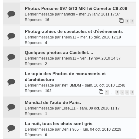
Photos Porsche 997 GT3 MKII & Corvette C6 Z06
Dernier message par
haratchi
«
mer. 19 janv. 2011 17:37
Réponses :
16
1
2
Photographies de spectacles et d'évènements
Dernier message par
Theo911
«
mer. 15 déc. 2010 12:19
Réponses :
4
Quelques photos au Castellet....
Dernier message par
Theo911
«
ven. 19 nov. 2010 14:37
Réponses :
2
Le topic des Photos de monuments et
d'architecture
Dernier message par
stefFBMDM
«
sam. 16 oct. 2010 12:48
Réponses :
102
1
4
5
6
7
…
Mondial de l'auto de Paris.
Dernier message par
Elise111
«
sam. 09 oct. 2010 11:17
Réponses :
1
La nuit, tous les chats sont gris
Dernier message par
Denis 965
«
lun. 04 oct. 2010 23:29
Réponses :
6