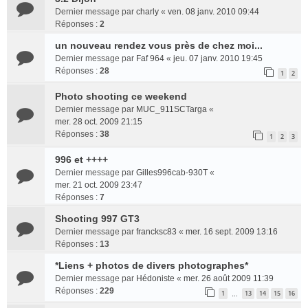
Dernier message par
charly
«
ven. 08 janv. 2010 09:44
Réponses :
2
un nouveau rendez vous près de chez moi...
Dernier message par
Faf 964
«
jeu. 07 janv. 2010 19:45
Réponses :
28
1
2
Photo shooting ce weekend
Dernier message par
MUC_911SCTarga
«
mer. 28 oct. 2009 21:15
Réponses :
38
1
2
3
996 et ++++
Dernier message par
Gilles996cab-930T
«
mer. 21 oct. 2009 23:47
Réponses :
7
Shooting 997 GT3
Dernier message par
francksc83
«
mer. 16 sept. 2009 13:16
Réponses :
13
*Liens + photos de divers photographes*
Dernier message par
Hédoniste
«
mer. 26 août 2009 11:39
Réponses :
229
1
13
14
15
16
…