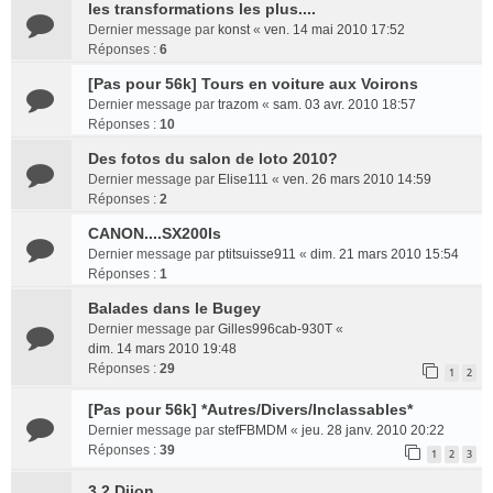
les transformations les plus....
Dernier message par
konst
«
ven. 14 mai 2010 17:52
Réponses :
6
[Pas pour 56k] Tours en voiture aux Voirons
Dernier message par
trazom
«
sam. 03 avr. 2010 18:57
Réponses :
10
Des fotos du salon de loto 2010?
Dernier message par
Elise111
«
ven. 26 mars 2010 14:59
Réponses :
2
CANON....SX200Is
Dernier message par
ptitsuisse911
«
dim. 21 mars 2010 15:54
Réponses :
1
Balades dans le Bugey
Dernier message par
Gilles996cab-930T
«
dim. 14 mars 2010 19:48
Réponses :
29
1
2
[Pas pour 56k] *Autres/Divers/Inclassables*
Dernier message par
stefFBMDM
«
jeu. 28 janv. 2010 20:22
Réponses :
39
1
2
3
3.2 Dijon