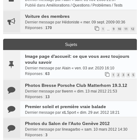
Publié dans
Améliorations / Questions / Problèmes / Tests
Voiture des membres
Dernier message par
Hédoniste
«
mer. 09 sept. 2009 00:36
Réponses :
170
1
9
10
11
12
…
Sujets
Image page d'accueil: ce que vous avez toujours
voulu savoir
Dernier message par
Alain
«
ven. 03 avr. 2020 16:10
Réponses :
63
1
2
3
4
5
Photos Bresse Porsche Club Matterhorn 19.3.12
Dernier message par
tiwenn
«
dim. 13 mai 2012 21:53
Réponses :
13
Premier soleil et première vraie balade
Dernier message par
xtLSport
«
dim. 29 avr. 2012 18:21
Photos du Salon de l'Auto Genève 2012
Dernier message par
lineagarbo
«
sam. 10 mars 2012 14:30
Réponses :
3