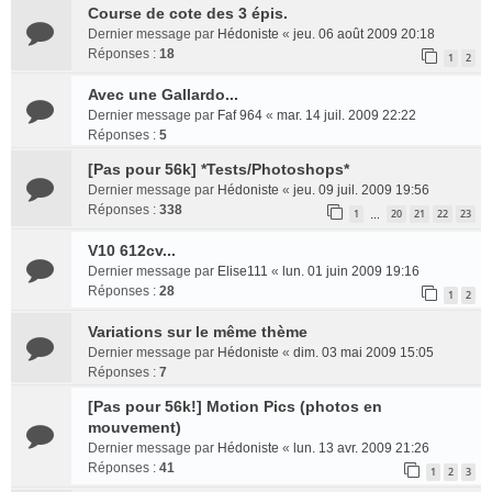
Course de cote des 3 épis.
Dernier message par
Hédoniste
«
jeu. 06 août 2009 20:18
Réponses :
18
1
2
Avec une Gallardo...
Dernier message par
Faf 964
«
mar. 14 juil. 2009 22:22
Réponses :
5
[Pas pour 56k] *Tests/Photoshops*
Dernier message par
Hédoniste
«
jeu. 09 juil. 2009 19:56
Réponses :
338
1
20
21
22
23
…
V10 612cv...
Dernier message par
Elise111
«
lun. 01 juin 2009 19:16
Réponses :
28
1
2
Variations sur le même thème
Dernier message par
Hédoniste
«
dim. 03 mai 2009 15:05
Réponses :
7
[Pas pour 56k!] Motion Pics (photos en
mouvement)
Dernier message par
Hédoniste
«
lun. 13 avr. 2009 21:26
Réponses :
41
1
2
3