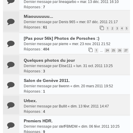
Dernier message par
lineagarbo
«
mar. 13 déc. 2011 16:10
Réponses :
7
Miaouuuuuu...
Dernier message par
Denis 965
«
mer. 07 déc. 2011 21:17
Réponses :
61
1
2
3
4
5
[Pas pour 56k] Photos de Porsches :)
Dernier message par
pierre
«
mer. 23 nov. 2011 21:52
Réponses :
404
1
24
25
26
27
…
Quelques photos du jour
Dernier message par
Elise111
«
lun. 31 oct. 2011 13:25
Réponses :
3
Salon de Genève 2011.
Dernier message par
tiwenn
«
dim. 20 mars 2011 19:52
Réponses :
1
Urbex.
Dernier message par
Bullit
«
dim. 13 févr. 2011 14:47
Réponses :
4
Premiers HDR.
Dernier message par
stefFBMDM
«
dim. 06 févr. 2011 10:25
Réponses :
9