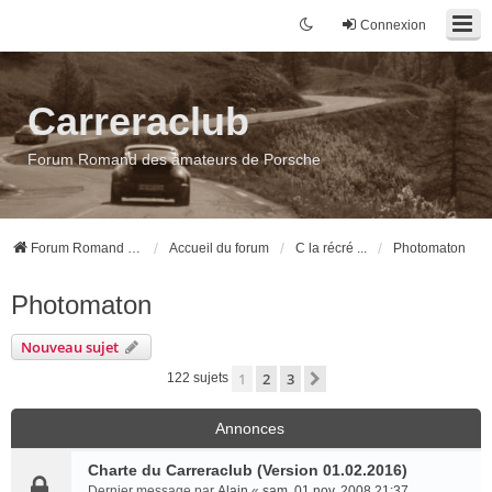
Connexion
Carreraclub
Forum Romand des amateurs de Porsche
Forum Romand des amateurs de Porsche
Accueil du forum
C la récré ...
Photomaton
Photomaton
Nouveau sujet
1
2
3
Suivant
122 sujets
Annonces
Charte du Carreraclub (Version 01.02.2016)
Dernier message par
Alain
«
sam. 01 nov. 2008 21:37