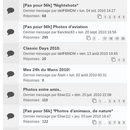
[Pas pour 56k] *Nightshots*
Dernier message par
stefFBMDM
«
lun. 04 oct. 2010 14:27
Réponses :
68
1
2
3
4
5
[Pas pour 56k] Photos d'aviation
Dernier message par
francksc83
«
lun. 20 sept. 2010 16:56
Réponses :
295
1
17
18
19
20
…
Classic Days 2010.
Dernier message par
stefFBMDM
«
ven. 13 août 2010 19:45
Réponses :
20
1
2
Mes 24h du Mans 2010!
Dernier message par
Alain
«
lun. 02 août 2010 00:31
Réponses :
8
Photos entre amis..
Dernier message par
Elise111
«
dim. 25 juil. 2010 22:08
Réponses :
110
1
5
6
7
8
…
[Pas pour 56k] *Photos d'animaux, de nature*
Dernier message par
Elise111
«
jeu. 03 juin 2010 18:47
Réponses :
122
1
6
7
8
9
…