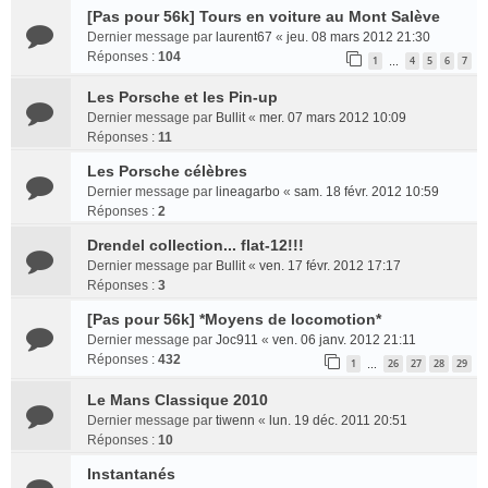
[Pas pour 56k] Tours en voiture au Mont Salève
Dernier message par
laurent67
«
jeu. 08 mars 2012 21:30
Réponses :
104
1
4
5
6
7
…
Les Porsche et les Pin-up
Dernier message par
Bullit
«
mer. 07 mars 2012 10:09
Réponses :
11
Les Porsche célèbres
Dernier message par
lineagarbo
«
sam. 18 févr. 2012 10:59
Réponses :
2
Drendel collection... flat-12!!!
Dernier message par
Bullit
«
ven. 17 févr. 2012 17:17
Réponses :
3
[Pas pour 56k] *Moyens de locomotion*
Dernier message par
Joc911
«
ven. 06 janv. 2012 21:11
Réponses :
432
1
26
27
28
29
…
Le Mans Classique 2010
Dernier message par
tiwenn
«
lun. 19 déc. 2011 20:51
Réponses :
10
Instantanés