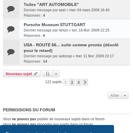
Toiles "ART AUTOMOBILE"
Dernier message par
axel
«
mer. 04 mars 2009 16:40
Réponses :
4
Porsche Museum STUTTGART
Dernier message par
renzo
«
lun. 16 févr. 2009 22:25
Réponses :
6
USA - ROUTE 66... suite comme promis (désolé
pour le retard)
Dernier message par
autocup
«
mer. 11 févr. 2009 23:17
Réponses :
14
Nouveau sujet
1
2
3
Suivant
122 sujets
Aller
PERMISSIONS DU FORUM
Vous
ne pouvez pas
publier de nouveaux sujets dans ce forum
Vous
ne pouvez pas
répondre aux sujets dans ce forum
Vous
ne pouvez pas
modifier vos messages dans ce forum