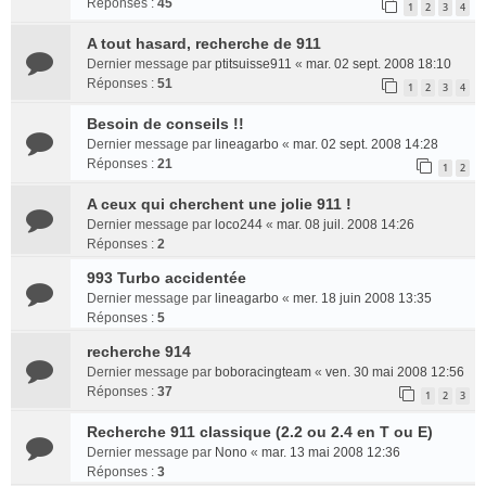
Réponses :
45
1
2
3
4
A tout hasard, recherche de 911
Dernier message par
ptitsuisse911
«
mar. 02 sept. 2008 18:10
Réponses :
51
1
2
3
4
Besoin de conseils !!
Dernier message par
lineagarbo
«
mar. 02 sept. 2008 14:28
Réponses :
21
1
2
A ceux qui cherchent une jolie 911 !
Dernier message par
loco244
«
mar. 08 juil. 2008 14:26
Réponses :
2
993 Turbo accidentée
Dernier message par
lineagarbo
«
mer. 18 juin 2008 13:35
Réponses :
5
recherche 914
Dernier message par
boboracingteam
«
ven. 30 mai 2008 12:56
Réponses :
37
1
2
3
Recherche 911 classique (2.2 ou 2.4 en T ou E)
Dernier message par
Nono
«
mar. 13 mai 2008 12:36
Réponses :
3