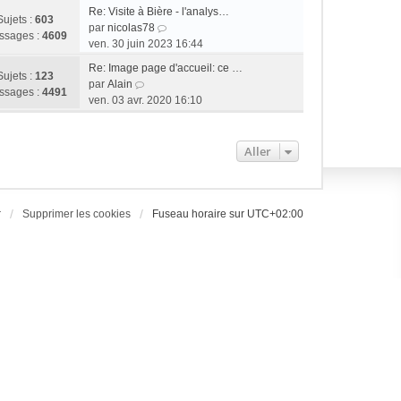
Re: Visite à Bière - l'analys…
Sujets :
603
C
par
nicolas78
ssages :
4609
o
ven. 30 juin 2023 16:44
n
Re: Image page d'accueil: ce …
s
Sujets :
123
C
par
Alain
u
ssages :
4491
o
ven. 03 avr. 2020 16:10
l
n
t
s
e
u
Aller
r
l
l
t
e
e
d
r
r
Supprimer les cookies
Fuseau horaire sur
UTC+02:00
e
l
r
e
n
d
i
e
e
r
r
n
m
i
e
e
s
r
s
m
a
e
g