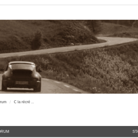
orum
C la récré ...
ORUM
ST