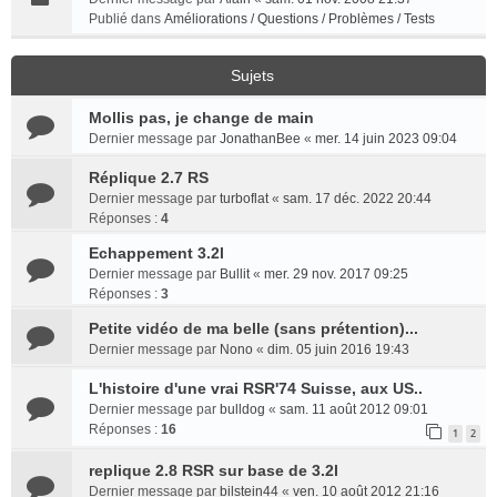
Publié dans
Améliorations / Questions / Problèmes / Tests
Sujets
Mollis pas, je change de main
Dernier message par
JonathanBee
«
mer. 14 juin 2023 09:04
Réplique 2.7 RS
Dernier message par
turboflat
«
sam. 17 déc. 2022 20:44
Réponses :
4
Echappement 3.2l
Dernier message par
Bullit
«
mer. 29 nov. 2017 09:25
Réponses :
3
Petite vidéo de ma belle (sans prétention)...
Dernier message par
Nono
«
dim. 05 juin 2016 19:43
L'histoire d'une vrai RSR'74 Suisse, aux US..
Dernier message par
bulldog
«
sam. 11 août 2012 09:01
Réponses :
16
1
2
replique 2.8 RSR sur base de 3.2l
Dernier message par
bilstein44
«
ven. 10 août 2012 21:16