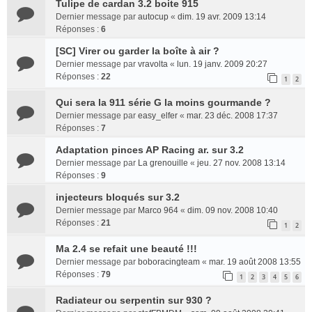
Tulipe de cardan 3.2 boite 915
Dernier message par
autocup
«
dim. 19 avr. 2009 13:14
Réponses :
6
[SC] Virer ou garder la boîte à air ?
Dernier message par
vravolta
«
lun. 19 janv. 2009 20:27
Réponses :
22
1
2
Qui sera la 911 série G la moins gourmande ?
Dernier message par
easy_elfer
«
mar. 23 déc. 2008 17:37
Réponses :
7
Adaptation pinces AP Racing ar. sur 3.2
Dernier message par
La grenouille
«
jeu. 27 nov. 2008 13:14
Réponses :
9
injecteurs bloqués sur 3.2
Dernier message par
Marco 964
«
dim. 09 nov. 2008 10:40
Réponses :
21
1
2
Ma 2.4 se refait une beauté !!!
Dernier message par
boboracingteam
«
mar. 19 août 2008 13:55
Réponses :
79
1
2
3
4
5
6
Radiateur ou serpentin sur 930 ?