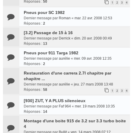
Réponses :
50
1
2
3
4
Pneus pour SC 1982
Dernier message par
Roman
«
mar. 22 avr. 2008 12:53
Réponses :
2
[3.2] Passage de 15 à 16
Dernier message par
Derrick
«
dim. 20 avr. 2008 00:49
Réponses :
13
Pneus pour 911 Targa 1982
Dernier message par
aurélie
«
mer. 09 avr. 2008 12:35
Réponses :
2
Restauration d'une carrera 2.7l chapitre par
chapitre ...
Dernier message par
aurélie
«
jeu. 27 mars 2008 13:48
Réponses :
58
1
2
3
4
[930] ZUT, Y A PLUS silencieux
Dernier message par
Faf 964
«
mer. 19 mars 2008 10:35
Réponses :
14
Montage d'une boite 915 de 3.2 sur 3.3 turbo boite
4
Dernier message par
Bullit
«
ven. 14 mars 2008 07:12