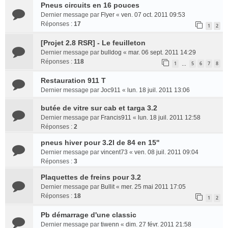
Pneus circuits en 16 pouces
Dernier message par
Flyer
«
ven. 07 oct. 2011 09:53
Réponses :
17
1
2
[Projet 2.8 RSR] - Le feuilleton
Dernier message par
bulldog
«
mar. 06 sept. 2011 14:29
Réponses :
118
1
5
6
7
8
…
Restauration 911 T
Dernier message par
Joc911
«
lun. 18 juil. 2011 13:06
butée de vitre sur cab et targa 3.2
Dernier message par
Francis911
«
lun. 18 juil. 2011 12:58
Réponses :
2
pneus hiver pour 3.2l de 84 en 15''
Dernier message par
vincent73
«
ven. 08 juil. 2011 09:04
Réponses :
3
Plaquettes de freins pour 3.2
Dernier message par
Bullit
«
mer. 25 mai 2011 17:05
Réponses :
18
1
2
Pb démarrage d'une classic
Dernier message par
tiwenn
«
dim. 27 févr. 2011 21:58