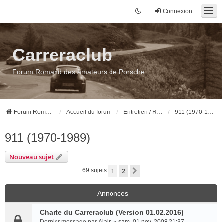
Connexion
Carreraclub
Forum Romand des amateurs de Porsche
Forum Romand des amateurs de Porsche
Accueil du forum
Entretien / Réparation / Préparation
911 (1970-1989)
911 (1970-1989)
Nouveau sujet
1
2
Suivant
69 sujets
Annonces
Charte du Carreraclub (Version 01.02.2016)
Dernier message par
Alain
«
sam. 01 nov. 2008 21:37