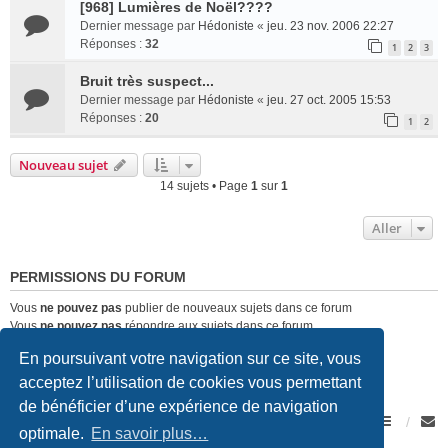
[968] Lumières de Noël????
Dernier message par
Hédoniste
«
jeu. 23 nov. 2006 22:27
Réponses :
32
1
2
3
Bruit très suspect...
Dernier message par
Hédoniste
«
jeu. 27 oct. 2005 15:53
Réponses :
20
1
2
Nouveau sujet
14 sujets • Page
1
sur
1
Aller
PERMISSIONS DU FORUM
Vous
ne pouvez pas
publier de nouveaux sujets dans ce forum
Vous
ne pouvez pas
répondre aux sujets dans ce forum
Vous
ne pouvez pas
modifier vos messages dans ce forum
En poursuivant votre navigation sur ce site, vous
Vous
ne pouvez pas
supprimer vos messages dans ce forum
Vous
ne pouvez pas
transférer de pièces jointes dans ce forum
acceptez l’utilisation de cookies vous permettant
de bénéficier d’une expérience de navigation
Forum Romand des amateurs de Porsche
Accueil du forum
optimale.
En savoir plus…