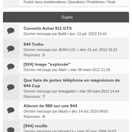
Publié dans
Améliorations / Questions / Problèmes / Tests
Sujets
Conseils Achat 911 GTS
Dernier message par
Bullit
«
jeu. 13 juil. 2023 15:44
944 Turbo
Dernier message par
JEAN-LUC
«
dim. 01 avr. 2012 18:23
Réponses :
5
[924] Image "explosée"
Dernier message par
Alain
«
mar. 06 mars 2012 21:28
Que faire de jantes téléphone en magnésium de
944 Cup
Dernier message par
lineagarbo
«
mar. 06 mars 2012 14:44
Réponses :
7
Aileron de 968 sur une 944
Dernier message par
biturix
«
jeu. 14 oct. 2010 09:01
Réponses :
6
[944] rouille
Dernier message par
bricem13
«
sam. 07 nov. 2009 16:03