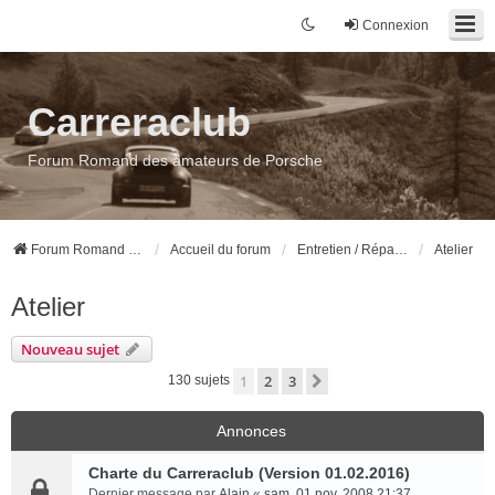
Connexion
Carreraclub
Forum Romand des amateurs de Porsche
Forum Romand des amateurs de Porsche
Accueil du forum
Entretien / Réparation / Préparation
Atelier
Atelier
Nouveau sujet
1
2
3
Suivant
130 sujets
Annonces
Charte du Carreraclub (Version 01.02.2016)
Dernier message par
Alain
«
sam. 01 nov. 2008 21:37