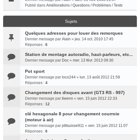
Publié dans
Améliorations / Questions / Problèmes / Tests
Sujets
Quelques adresses pour louer des remorques
Dernier message par
Alain
«
jeu. 14 oct. 2010 17:45
Réponses :
6
Station de montage autoradio, haut-parleurs, etc...
Dernier message par
Doc
«
mer. 13 févr. 2013 09:30
Pot sport
Dernier message par
loco244
«
lun. 13 août 2012 21:59
Réponses :
4
Changement des disques avant (GT3 RS - 997)
Dernier message par
tiwenn
«
ven. 15 juin 2012 22:33
Réponses :
12
clé hexagonale 8 pour changement courroie
(moteur à air)
Dernier message par
ptitsuisse911
«
ven. 15 juin 2012 11:07
Réponses :
6