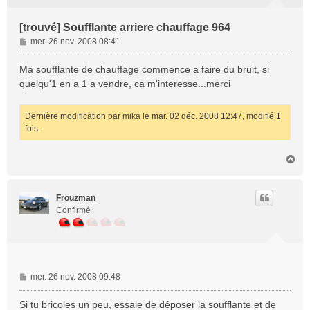
[trouvé] Soufflante arriere chauffage 964
M
mer. 26 nov. 2008 08:41
e
s
Ma soufflante de chauffage commence a faire du bruit, si
s
quelqu'1 en a 1 a vendre, ca m'interesse...merci
a
g
e
Dernière modification par
mika
le mar. 02 déc. 2008 12:47, modifié 1
fois.
H
a
u
t
Frouzman
Confirmé
M
mer. 26 nov. 2008 09:48
e
s
Si tu bricoles un peu, essaie de déposer la soufflante et de