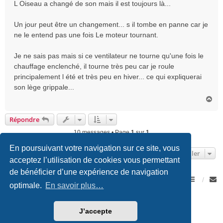
L Oiseau a changé de son mais il est toujours là...
Un jour peut être un changement... s il tombe en panne car je
ne le entend pas une fois Le moteur tournant.
Je ne sais pas mais si ce ventilateur ne tourne qu'une fois le
chauffage enclenché, il tourne très peu car je roule
principalement l été et très peu en hiver... ce qui expliquerai
son lège grippale...
H
a
u
Répondre
t
10 messages • Page
1
sur
1
En poursuivant votre navigation sur ce site, vous
Aller
acceptez l’utilisation de cookies vous permettant
de bénéficier d’une expérience de navigation
Forum Romand des amateurs de Porsche
Accueil du forum
optimale.
En savoir plus…
Développé par
phpBB
® Forum Software © phpBB Limited
Traduction française officielle
©
Qiaeru
J’accepte
Style we_universal created by
INVENTEA
|
nextgen