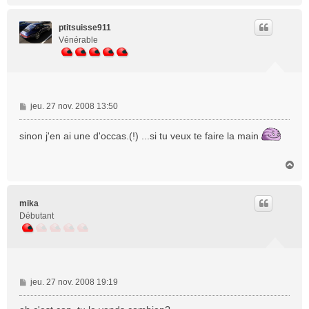
u
t
ptitsuisse911
Vénérable
M
jeu. 27 nov. 2008 13:50
e
s
sinon j'en ai une d'occas.(!) ...si tu veux te faire la main
s
a
H
g
a
e
u
t
mika
Débutant
M
jeu. 27 nov. 2008 19:19
e
s