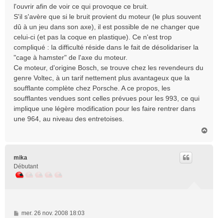
s
l'ouvrir afin de voir ce qui provoque ce bruit.
a
S'il s'avère que si le bruit provient du moteur (le plus souvent
g
dû à un jeu dans son axe), il est possible de ne changer que
e
celui-ci (et pas la coque en plastique). Ce n'est trop
compliqué : la difficulté réside dans le fait de désolidariser la
"cage à hamster" de l'axe du moteur.
Ce moteur, d'origine Bosch, se trouve chez les revendeurs du
genre Voltec, à un tarif nettement plus avantageux que la
soufflante complète chez Porsche. A ce propos, les
soufflantes vendues sont celles prévues pour les 993, ce qui
implique une légère modification pour les faire rentrer dans
une 964, au niveau des entretoises.
H
a
u
t
mika
Débutant
M
mer. 26 nov. 2008 18:03