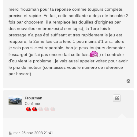
e
s
merci frouzman pour ta reponse comme toujours complete,
s
precise et rapide. En fait, cette soufflante a deja ete bricolée 2
a
fois par chocorem, il a remplace les douilles d'origines par
g
des nouvelles en bronzes(cf son topic), la 1ere fois le
e
pressage n'a pas été suffisant et tres rapidement le jeu est
réapparu, la 2eme fois ca a tenu 1 peu moins d'1 an... alors
je sais pas si c'est reparable, bon je peux toujours demonter
l'escargot (je l'ai pas encore fait cette fois
) et controler
d'ou vient le probleme...je vais aussi appeler voltec pour avoir
le prix du moteur (connaissez vous le numero de reference
par hasard)
H
a
u
t
Frouzman
Confirmé
M
mer. 26 nov. 2008 21:41