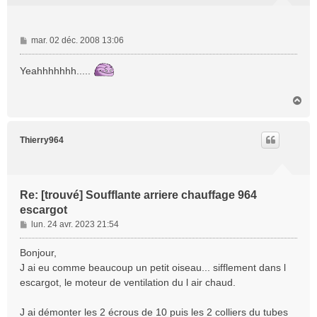
M
mar. 02 déc. 2008 13:06
e
s
Yeahhhhhhh.....
s
a
H
g
a
e
u
t
Thierry964
Re: [trouvé] Soufflante arriere chauffage 964
escargot
M
lun. 24 avr. 2023 21:54
e
s
Bonjour,
s
J ai eu comme beaucoup un petit oiseau... sifflement dans l
a
escargot, le moteur de ventilation du l air chaud.
g
e
J ai démonter les 2 écrous de 10 puis les 2 colliers du tubes