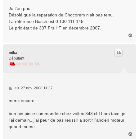
e
s
Je t'en prie.
s
Désolé que la réparation de Chocorem n'ait pas tenu.
a
La référence Bosch est 0 130 111 145.
g
Le prix était de 337 Frs HT en décembre 2007.
e
H
a
u
t
mika
Débutant
M
jeu. 27 nov. 2008 11:37
e
s
merci encore
s
a
bon bin piece commandée chez voltec 343 chf hors taxe, je
g
l'ai demain...j'ai peur de pas reussir a sortir l'ancien moteur
e
quand meme
H
a