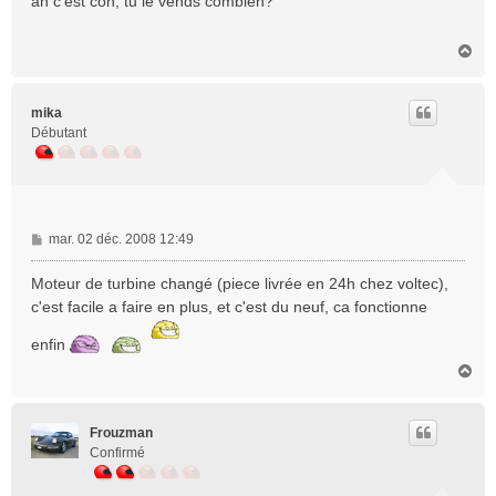
ah c'est con, tu le vends combien?
s
a
H
g
a
e
u
t
mika
Débutant
M
mar. 02 déc. 2008 12:49
e
s
Moteur de turbine changé (piece livrée en 24h chez voltec),
s
c'est facile a faire en plus, et c'est du neuf, ca fonctionne
a
g
enfin
e
H
a
u
t
Frouzman
Confirmé