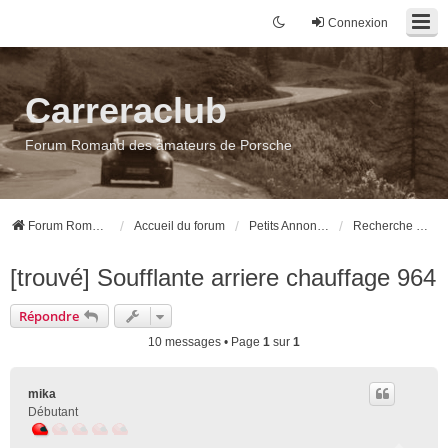
Connexion
Carreraclub
Forum Romand des amateurs de Porsche
Forum Romand des amateurs de Porsche
Accueil du forum
Petits Annonces
Recherche pièces
[trouvé] Soufflante arriere chauffage 964
Répondre
10 messages • Page
1
sur
1
mika
Débutant