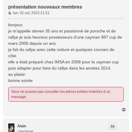
présentation nouveaux membres
M
lun. 02 oct. 2023 21:51
e
s
bonjour,
s
je m'appelle steven 35 ans et passionné de porsche et de
a
rallye je suis heureux possesseurs d'une cayman 987 cup de
g
mars 2006 depuis un ans.
e
je fait du rallye avec cette voiture et quelques courses de
côte.
elle a était préparé chez IMSA en 2008 pour la cayman cup
puis adapter pour faire du rallye dans les années 2014.
au plaisir.
bonne soirée
Vous ne pouvez pas consulter les pièces jointes insérées à ce
message.
H
a
u
t
Alain
concierge