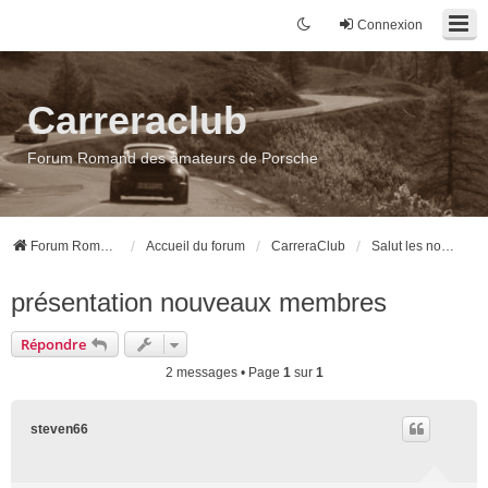
Connexion
Carreraclub
Forum Romand des amateurs de Porsche
Forum Romand des amateurs de Porsche
Accueil du forum
CarreraClub
Salut les nouveaux
présentation nouveaux membres
Répondre
2 messages • Page
1
sur
1
steven66