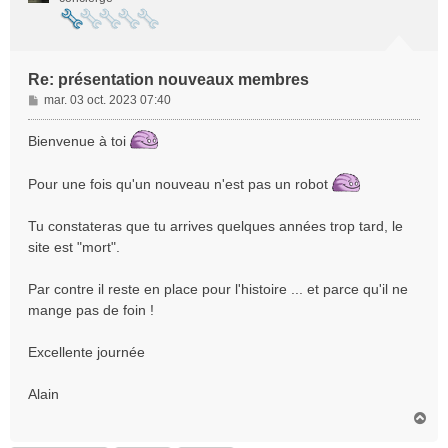
Re: présentation nouveaux membres
M
mar. 03 oct. 2023 07:40
e
s
Bienvenue à toi
s
a
Pour une fois qu'un nouveau n'est pas un robot
g
e
Tu constateras que tu arrives quelques années trop tard, le
site est "mort".
Par contre il reste en place pour l'histoire ... et parce qu'il ne
mange pas de foin !
Excellente journée
Alain
H
a