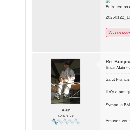
Entre temps 
20250122_10
Vous ne pouve
Re: Bonjou
M
par
Alain
»
e
s
Salut Francis
s
a
Il n'y a pas
g
e
Sympa la BM .
Alain
concierge
Amusez-vous 