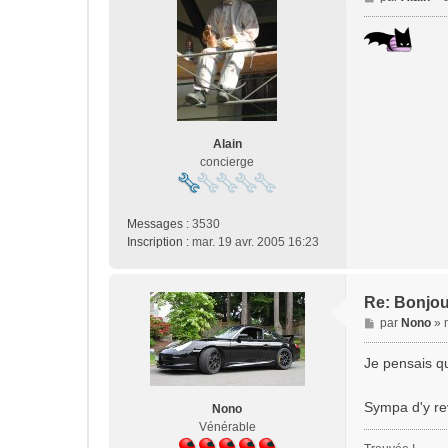
e
s
s
a
g
e
Alain
concierge
Messages :
3530
Inscription :
mar. 19 avr. 2005 16:23
Re: Bonjou
M
par
Nono
»
e
s
Je pensais qu
s
a
Sympa d'y rev
Nono
g
Vénérable
e