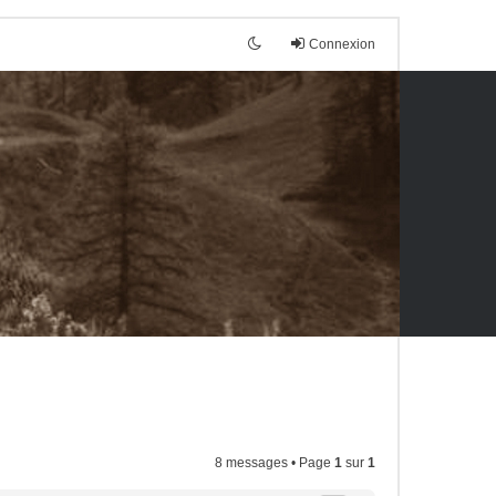
Connexion
8 messages • Page
1
sur
1