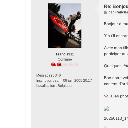
Re: Bonjou
M
par
Francis
e
s
Bonjour à to
s
a
Y a t’il enco
g
e
Avec mon fill
participer a
Francis911
Confirmé
Quelques tête
Messages :
346
Bon notre vo
Inscription :
sam. 09 juil. 2005 20:17
content d’arr
Localisation :
Belgique
Voilà les pho
20250113_14