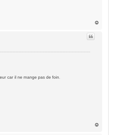
H
a
u
t
eur car il ne mange pas de foin.
H
a
u