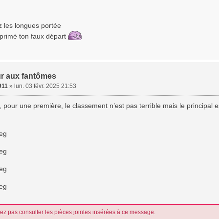
z les longues portée
pprimé ton faux départ
r aux fantômes
911
»
lun. 03 févr. 2025 21:53
 pour une première, le classement n’est pas terrible mais le principal es
eg
eg
eg
eg
z pas consulter les pièces jointes insérées à ce message.