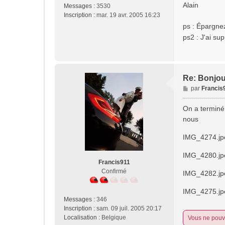
Alain
Messages :
3530
Inscription :
mar. 19 avr. 2005 16:23
ps : Épargne
ps2 : J'ai su
Re: Bonjou
M
par
Francis
e
s
On a terminé,
s
nous
a
g
IMG_4274.jp
e
IMG_4280.jp
Francis911
Confirmé
IMG_4282.jp
IMG_4275.jp
Messages :
346
Inscription :
sam. 09 juil. 2005 20:17
Localisation :
Belgique
Vous ne pouve