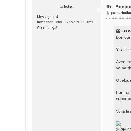
turboflat
Re: Bonjou
M
par
turbofla
Messages :
4
e
Inscription :
dim. 06 nov. 2022 18:50
s
C
Contact :
s
Fran
o
a
Bonjour
n
g
t
e
a
Y a t’il
c
t
Avec mon
e
va part
r
t
u
Quelque
r
b
Bon not
o
super co
f
l
Voilà le
a
t
202501