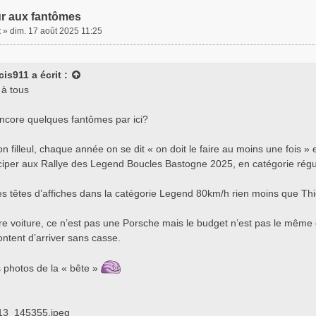
r aux fantômes
t
»
dim. 17 août 2025 11:25
cis911
a écrit :
 à tous
 encore quelques fantômes par ici?
 filleul, chaque année on se dit « on doit le faire au moins une fois » 
iciper aux Rallye des Legend Boucles Bastogne 2025, en catégorie régul
s têtes d’affiches dans la catégorie Legend 80km/h rien moins que Thier
re voiture, ce n’est pas une Porsche mais le budget n’est pas le mêm
ntent d’arriver sans casse.
s photos de la « bête »
13_145355.jpeg