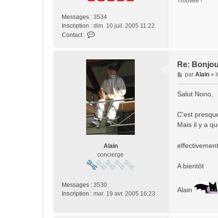
Trouvée !
Messages :
3534
Inscription :
dim. 10 juil. 2005 11:22
C
Contact :
o
n
t
Re: Bonjou
a
M
par
Alain
»
c
e
t
s
Salut Nono,
e
s
r
a
N
C'est presque 
g
o
Mais il y a q
e
n
o
effectivement
Alain
concierge
A bientôt
Messages :
3530
Alain
Inscription :
mar. 19 avr. 2005 16:23