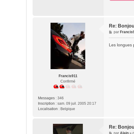
Re: Bonjou
M
par
Francis
e
s
Les longues 
s
a
g
e
Francis911
Confirmé
Messages :
346
Inscription :
sam. 09 juil. 2005 20:17
Localisation :
Belgique
Re: Bonjou
M
par
Alain
»