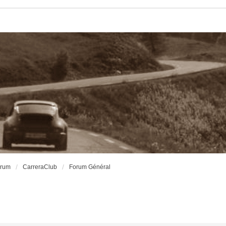
orum
CarreraClub
Forum Général