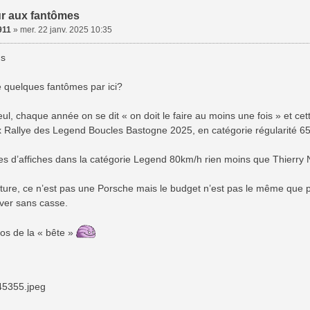
r aux fantômes
911
»
mer. 22 janv. 2025 10:35
us
re quelques fantômes par ici?
eul, chaque année on se dit « on doit le faire au moins une fois » et ce
ux Rallye des Legend Boucles Bastogne 2025, en catégorie régularité 65
s d’affiches dans la catégorie Legend 80km/h rien moins que Thierry Ne
iture, ce n’est pas une Porsche mais le budget n’est pas le même que
iver sans casse.
tos de la « bête »
5355.jpeg