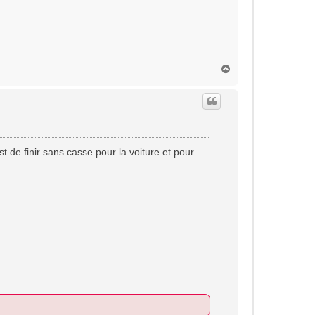
H
a
u
t
t de finir sans casse pour la voiture et pour